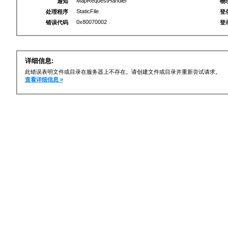
MapRequestHandler
通知
物
StaticFile
处理程序
登
0x80070002
错误代码
登
详细信息:
此错误表明文件或目录在服务器上不存在。请创建文件或目录并重新尝试请求。
查看详细信息 »