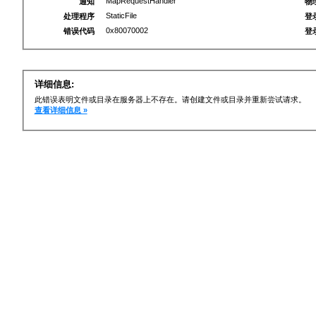
MapRequestHandler
通知
物
StaticFile
处理程序
登
0x80070002
错误代码
登
详细信息:
此错误表明文件或目录在服务器上不存在。请创建文件或目录并重新尝试请求。
查看详细信息 »